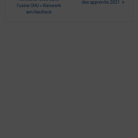
des apprentis 2021
post:
l’usine OHU « Kieswerk
l’article
am Hardteck