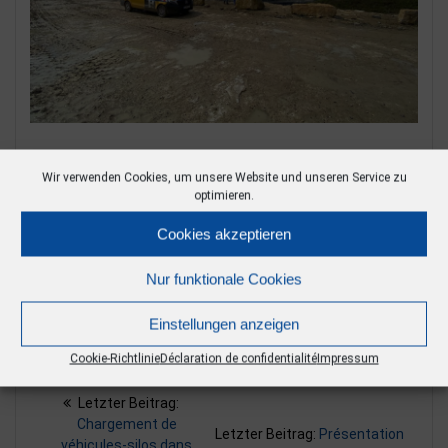
Wir verwenden Cookies, um unsere Website und unseren Service zu
optimieren.
Image 4 parmi 4
Cookies akzeptieren
Nur funktionale Cookies
Einstellungen anzeigen
Cookie-Richtlinie
Déclaration de confidentialité
Impressum
Navigation
Previous:
Previous
Chargement de
post:
de
Next:
Next
Présentation
véhicules-silos dans