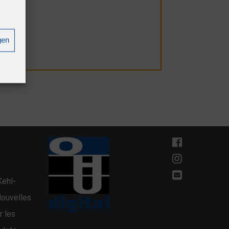
gen
R
ehl-
Nouvelles
r les