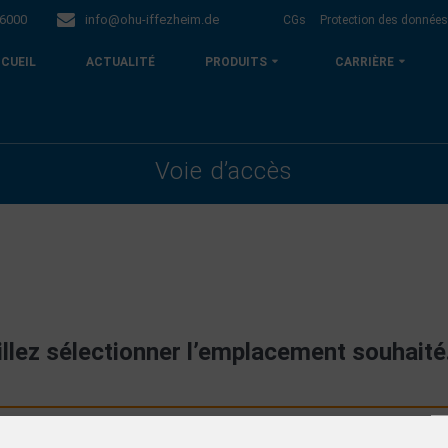
 6000
info@ohu-iffezheim.de
CGs
Protection des donnée
CCUEIL
ACTUALITÉ
PRODUITS
CARRIÈRE
Voie d’accès
illez sélectionner l’emplacement souhaité