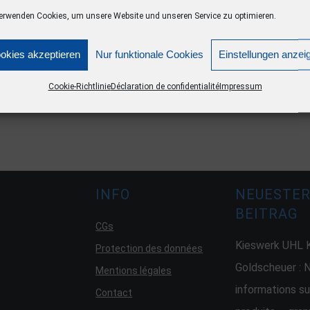
erwenden Cookies, um unsere Website und unseren Service zu optimieren.
okies akzeptieren
Nur funktionale Cookies
Einstellungen anzei
Cookie-Richtlinie
Déclaration de confidentialité
Impressum
INFO
NEUESTE
BEITRAG
CGs
Kieswerk UHL K
Protection des données
Goldscheuer : 
Mentions légales
informations su
Contact