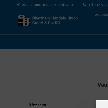
Josef-Herrmann-Str. 1 76473 Iffezheim
Tel: +49 7229
PAGE D’A
Veu
Iffezheim