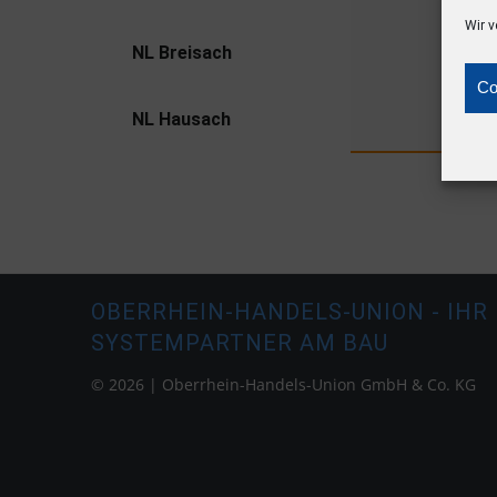
Wir v
NL Breisach
Co
NL Hausach
OBERRHEIN-HANDELS-UNION - IHR
SYSTEMPARTNER AM BAU
© 2026 | Oberrhein-Handels-Union GmbH & Co. KG