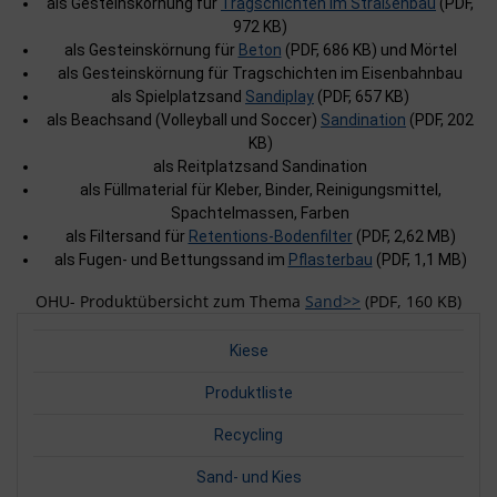
als Gesteinskörnung für
Tragschichten im Straßenbau
(PDF,
972 KB)
als Gesteinskörnung für
Beton
(PDF, 686 KB) und Mörtel
als Gesteinskörnung für Tragschichten im Eisenbahnbau
als Spielplatzsand
Sandiplay
(PDF, 657 KB)
als Beachsand (Volleyball und Soccer)
Sandination
(PDF, 202
KB)
als Reitplatzsand Sandination
als Füllmaterial für Kleber, Binder, Reinigungsmittel,
Spachtelmassen, Farben
als Filtersand für
Retentions-Bodenfilter
(PDF, 2,62 MB)
als Fugen- und Bettungssand im
Pflasterbau
(PDF, 1,1 MB)
OHU- Produktübersicht zum Thema
Sand>>
(PDF, 160 KB)
Kiese
Produktliste
Recycling
Sand- und Kies