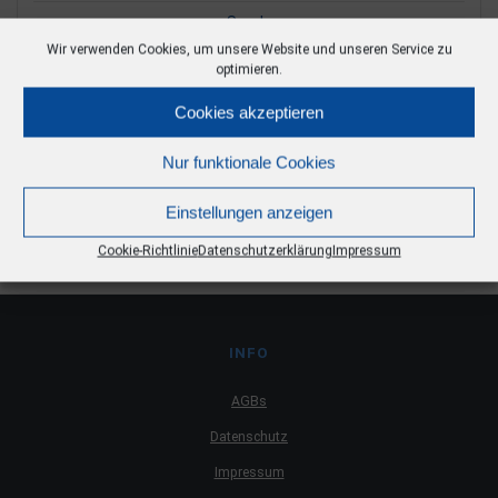
Sande
Wir verwenden Cookies, um unsere Website und unseren Service zu
Schotter
optimieren.
Splitte
Cookies akzeptieren
Wacken & Findlinge
Nur funktionale Cookies
Wissenswertes
Einstellungen anzeigen
Cookie-Richtlinie
Datenschutzerklärung
Impressum
INFO
AGBs
Datenschutz
Impressum