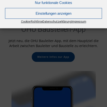
Nur funktionale Cookies
Einstellungen anzeigen
#ohu
baustellen
APP
Cookie-Richtlinie
Datenschutzerklärung
Impressum
OHU Baustellen-App
Jetzt neu, die OHU Bauleiter-App, mit dem Hauptziel die
Arbeit zwischen Bauleiter und Baustelle zu erleichtern.
Weitere Infos zur App